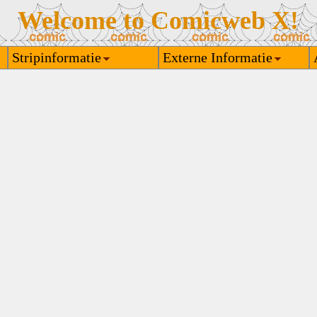
Welcome to Comicweb X!
Stripinformatie
Externe Informatie