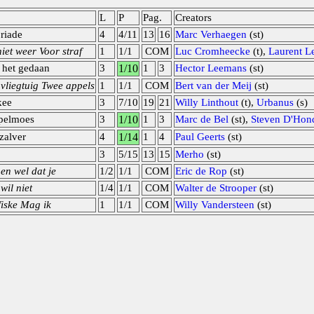
L
P
Pag.
Creators
oriade
4
4/11
13
16
Marc Verhaegen
(st)
et weer Voor straf
1
1/1
COM
Luc Cromheecke
(t),
Laurent Le
 het gedaan
3
1/10
1
3
Hector Leemans
(st)
vliegtuig Twee appels
1
1/1
COM
Bert van der Meij
(st)
kee
3
7/10
19
21
Willy Linthout
(t),
Urbanus
(s)
pelmoes
3
1/10
1
3
Marc de Bel
(st),
Steven D'Hon
zalver
4
1/14
1
4
Paul Geerts
(st)
3
5/15
13
15
Merho
(st)
en wel dat je
1/2
1/1
COM
Eric de Rop
(st)
wil niet
1/4
1/1
COM
Walter de Strooper
(st)
iske Mag ik
1
1/1
COM
Willy Vandersteen
(st)