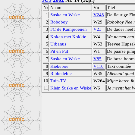
SUS
2002
Nr. 14 (32p.)
Nr
Naam
Vn
Titel
1
Suske en Wiske
V248
De fleurige Fl
2
Roboboy
W29
Roboboy Nee ni
3
FC de Kampioenen
V23
De dader heeft
4
Koken met Kokkie
W4
We nemen een 
5
Urbanus
W53
Teevee Hupsa
6
Pit en Puf
W1
De paarse pim
7
Suske en Wiske
V85
De boze boom
8
Kiekeboe
V110
Taxi comitée
9
Ribbedebie
W35
Allemaal goed 
10
Tuin-TV
W264
Mijne heren ik 
11
Klein Suske en Wiske
W6
Je meent het W