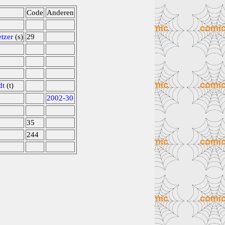
Code
Anderen
tzer
(s)
29
dt
(t)
2002-30
35
244