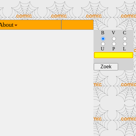
About
B
V
C
U
P
L