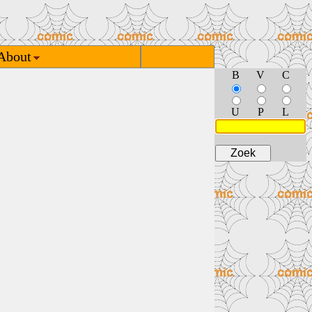
About
B
V
C
U
P
L