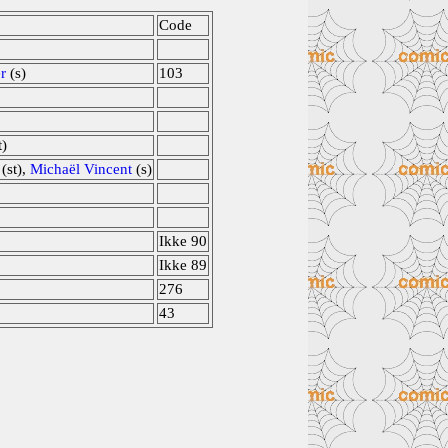
Code
r
(s)
103
t)
(st),
Michaël Vincent
(s)
Ikke 90
Ikke 89
276
43