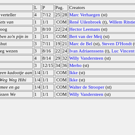
L
P
Pag.
Creators
erteller
4
7/12
25
28
Marc Verhaegen
(st)
iets van
1
1/1
COM
René Uilenbroek
(t),
Willem Ritstie
 oog
3
8/10
22
24
Hector Leemans
(st)
en zo'n pijn in
1
1/1
COM
Bert van der Meij
(st)
hut
3
7/11
19
21
Marc de Bel
(st),
Steven D'Hondt
(
weg wezen
3
8/16
22
24
Ivan Adriaenssens
(t),
Luc Vincent
4
8/14
29
32
Willy Vandersteen
(st)
3
12/15
34
36
Merho
(st)
en kadootje aan
1/4
1/1
COM
Ikke
(st)
Weg Weg Hihi
1/4
1/1
COM
Ikke
(st)
rmee en ga
1/4
1/1
COM
Walter de Strooper
(st)
lezen We
1
1/1
COM
Willy Vandersteen
(st)