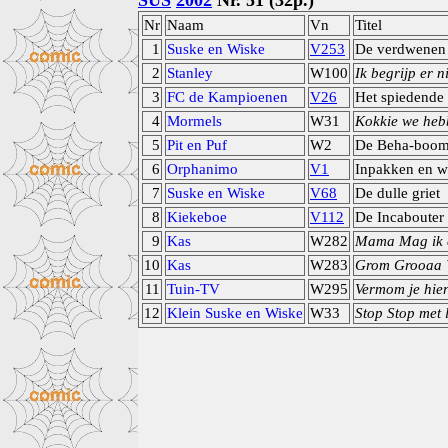
SUS
2002
Nr. 51 (32p.)
Nr
Naam
Vn
Titel
1
Suske en Wiske
V253
De verdwenen v
2
Stanley
W100
Ik begrijp er n
3
FC de Kampioenen
V26
Het spiedende
4
Mormels
W31
Kokkie we hebb
5
Pit en Puf
W2
De Beha-boom
6
Orphanimo
V1
Inpakken en 
7
Suske en Wiske
V68
De dulle griet
8
Kiekeboe
V112
De Incabouter
9
Kas
W282
Mama Mag ik e
10
Kas
W283
Grom Grooaa 
11
Tuin-TV
W295
Vermom je hie
12
Klein Suske en Wiske
W33
Stop Stop met 