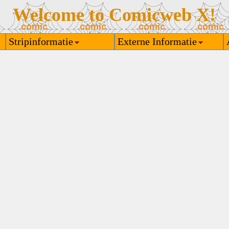
Welcome to Comicweb X!
Stripinformatie
Externe Informatie