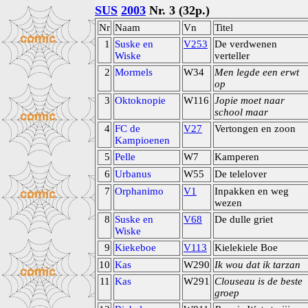
SUS
2003
Nr. 3 (32p.)
Nr
Naam
Vn
Titel
1
Suske en
V253
De verdwenen
Wiske
verteller
2
Mormels
W34
Men legde een erwt
op
3
Oktoknopie
W116
Jopie moet naar
school maar
4
FC de
V27
Vertongen en zoon
Kampioenen
5
Pelle
W7
Kamperen
6
Urbanus
W55
De telelover
7
Orphanimo
V1
Inpakken en weg
wezen
8
Suske en
V68
De dulle griet
Wiske
9
Kiekeboe
V113
Kielekiele Boe
10
Kas
W290
Ik wou dat ik tarzan
11
Kas
W291
Clouseau is de beste
groep