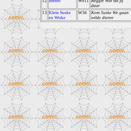
12
Biebel
W811
Reggie Wat sta jij
daar
13
Klein Suske
W36
Kom Suske We gaan
en Wiske
wilde dieren