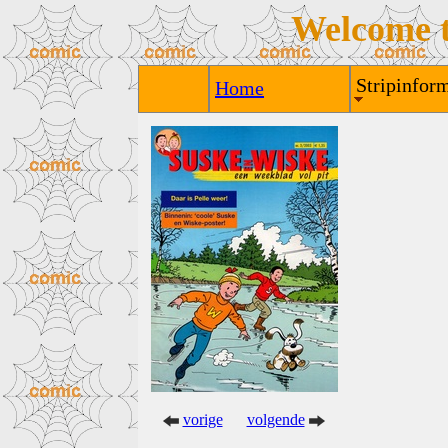
Welcome 
Stripinform
Home
vorige
volgende