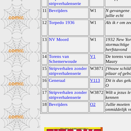
stripverhalenserie
11
Bevrijders
W1
N gevangene
jullie echt
12
Torpedo 1936
W1
Als ik r om ze
13
NV Moord
W1
1932 New Yor
stormachtige
herfstavond
14
Torens van
V1
De torens van
Schemerwoude
Maury
15
Stripverhalen zonder
W3871
[Vrouw schild
stripverhalenserie
pilaar of geb
16
Generaal
V113
Dit is dus ge
O
17
Stripverhalen zonder
W3872
Wilt u jezus le
stripverhalenserie
kennen
18
Bevrijders
O2
Jullie moeten
onmiddelijk vr