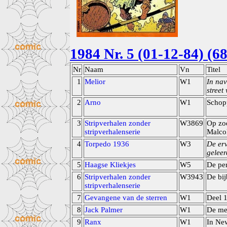
1984 Nr. 5 (01-12-84) (68
Nr
Naam
Vn
Titel
1
Melior
W1
In nav
street
2
Arno
W1
Schop
3
Stripverhalen zonder
W3869
Op zoe
stripverhalenserie
Malco
4
Torpedo 1936
W3
De erv
geleer
5
Haagse Kliekjes
W5
De per
6
Stripverhalen zonder
W3943
De bij
stripverhalenserie
7
Gevangene van de sterren
W1
Deel 
8
Jack Palmer
W1
De me
9
Ranx
W1
In Ne