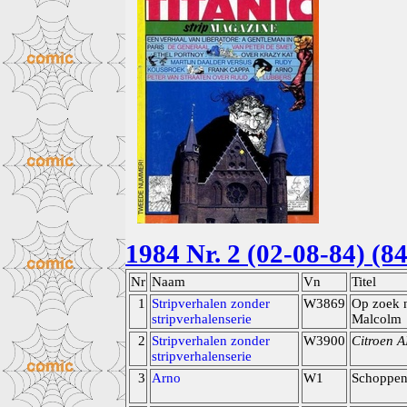
1984 Nr. 2 (02-08-84) (84
Nr
Naam
Vn
Titel
1
Stripverhalen zonder
W3869
Op zoek n
stripverhalenserie
Malcolm
2
Stripverhalen zonder
W3900
Citroen 
stripverhalenserie
3
Arno
W1
Schoppen