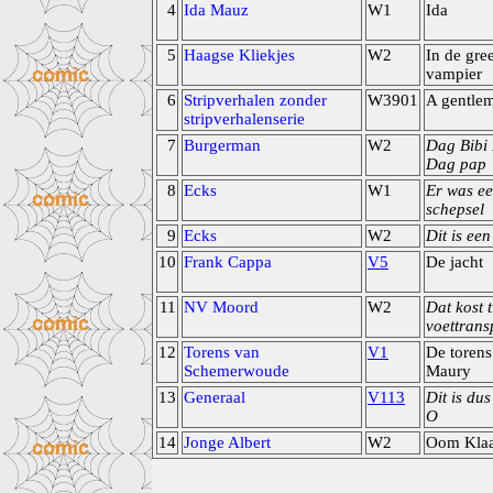
4
Ida Mauz
W1
Ida
5
Haagse Kliekjes
W2
In de gre
vampier
6
Stripverhalen zonder
W3901
A gentlem
stripverhalenserie
7
Burgerman
W2
Dag Bibi
Dag pap
8
Ecks
W1
Er was ee
schepsel
9
Ecks
W2
Dit is een
10
Frank Cappa
V5
De jacht
11
NV Moord
W2
Dat kost t
voettrans
12
Torens van
V1
De torens
Schemerwoude
Maury
13
Generaal
V113
Dit is du
O
14
Jonge Albert
W2
Oom Kla