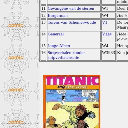
mini
11
Gevangene van de sterren
W1
Deel 
12
Burgerman
W4
Het is
13
Torens van Schemerwoude
V1
De to
Maur
14
Generaal
V114
Heee 
je eve
15
Jonge Albert
W4
Het op
16
Stripverhalen zonder
W3933
Kun je
stripverhalenserie