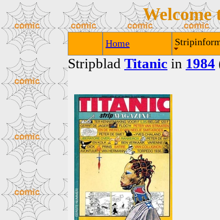
Welcome 
Stripinform
Home
Stripblad
Titanic
in
1984