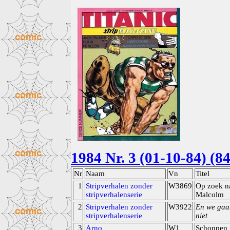
1984 Nr. 3 (01-10-84) (84
Nr
Naam
Vn
Titel
1
Stripverhalen zonder
W3869
Op zoek na
stripverhalenserie
Malcolm
2
Stripverhalen zonder
W3922
En we gaa
stripverhalenserie
niet
3
Arno
W1
Schoppen 