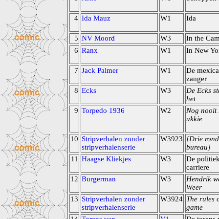
4
Ida Mauz
W1
Ida
5
NV Moord
W3
In the Ca
6
Ranx
W1
In New Yo
7
Jack Palmer
W1
De mexica
zanger
8
Ecks
W3
De Ecks st
het
9
Torpedo 1936
W2
Nog nooit 
ukkie
10
Stripverhalen zonder
W3923
[Drie rond
stripverhalenserie
bureau]
11
Haagse Kliekjes
W3
De politie
carriere
12
Burgerman
W3
Hendrik wa
Weer
13
Stripverhalen zonder
W3924
The rules o
stripverhalenserie
game