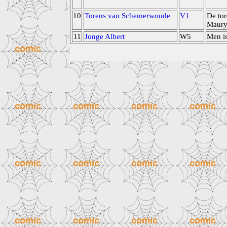
10
Torens van Schemerwoude
V1
De tor
Maur
11
Jonge Albert
W5
Men i