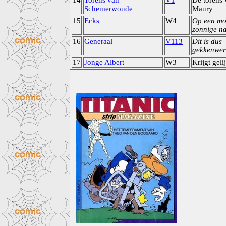
14
Torens van
V1
De torens 
Schemerwoude
Maury
15
Ecks
W4
Op een mo
zonnige n
16
Generaal
V113
Dit is dus
gekkenwer
17
Jonge Albert
W3
Krijgt geli