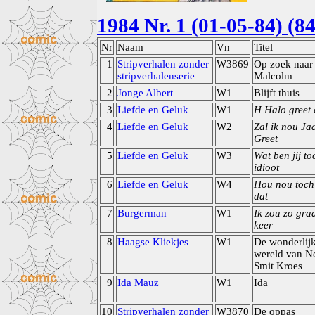
1984 Nr. 1 (01-05-84) (84
Nr
Naam
Vn
Titel
1
Stripverhalen zonder
W3869
Op zoek naar 
stripverhalenserie
Malcolm
2
Jonge Albert
W1
Blijft thuis
3
Liefde en Geluk
W1
H Halo greet
4
Liefde en Geluk
W2
Zal ik nou Ja
Greet
5
Liefde en Geluk
W3
Wat ben jij to
idioot
6
Liefde en Geluk
W4
Hou nou toch
dat
7
Burgerman
W1
Ik zou zo gra
keer
8
Haagse Kliekjes
W1
De wonderlij
wereld van Ne
Smit Kroes
9
Ida Mauz
W1
Ida
10
Stripverhalen zonder
W3870
De oppas