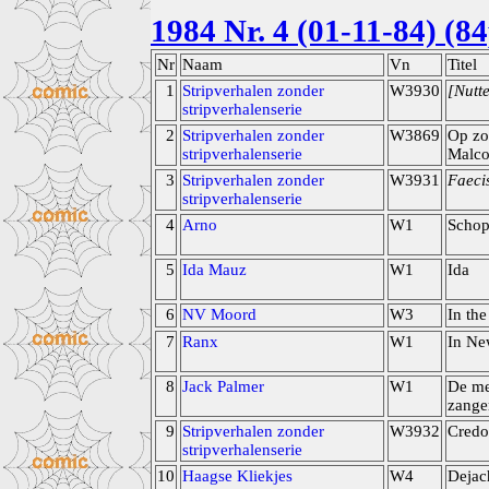
1984 Nr. 4 (01-11-84) (84
Nr
Naam
Vn
Titel
1
Stripverhalen zonder
W3930
[Nutt
stripverhalenserie
2
Stripverhalen zonder
W3869
Op zo
stripverhalenserie
Malc
3
Stripverhalen zonder
W3931
Faeci
stripverhalenserie
4
Arno
W1
Schop
5
Ida Mauz
W1
Ida
6
NV Moord
W3
In th
7
Ranx
W1
In Ne
8
Jack Palmer
W1
De me
zange
9
Stripverhalen zonder
W3932
Credo
stripverhalenserie
10
Haagse Kliekjes
W4
Dejac