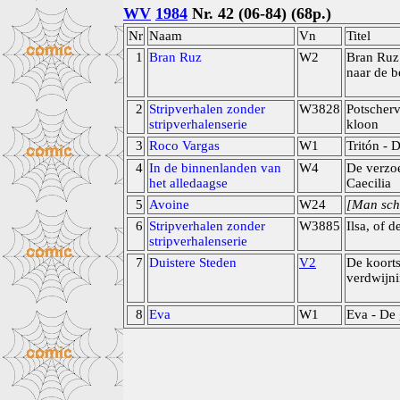
WV
1984
Nr. 42 (06-84) (68p.)
Nr
Naam
Vn
Titel
1
Bran Ruz
W2
Bran Ruz 
naar de b
2
Stripverhalen zonder
W3828
Potscher
stripverhalenserie
kloon
3
Roco Vargas
W1
Tritón - D
4
In de binnenlanden van
W4
De verzoe
het alledaagse
Caecilia
5
Avoine
W24
[Man sch
6
Stripverhalen zonder
W3885
Ilsa, of d
stripverhalenserie
7
Duistere Steden
V2
De koort
verdwijn
8
Eva
W1
Eva - De