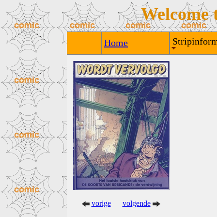
Welcome 
Stripinform
Home
vorige
volgende