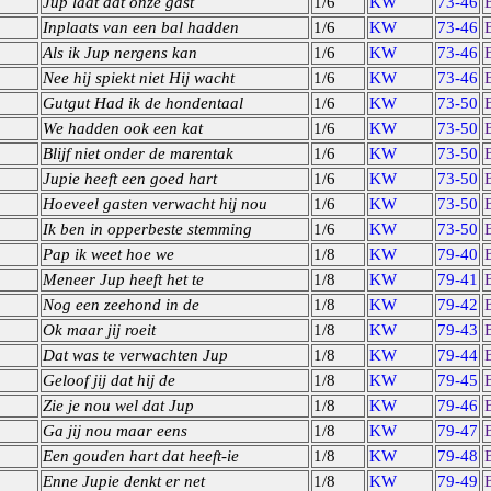
Jup laat dat onze gast
1/6
KW
73-46
Inplaats van een bal hadden
1/6
KW
73-46
Als ik Jup nergens kan
1/6
KW
73-46
Nee hij spiekt niet Hij wacht
1/6
KW
73-46
Gutgut Had ik de hondentaal
1/6
KW
73-50
We hadden ook een kat
1/6
KW
73-50
Blijf niet onder de marentak
1/6
KW
73-50
Jupie heeft een goed hart
1/6
KW
73-50
Hoeveel gasten verwacht hij nou
1/6
KW
73-50
Ik ben in opperbeste stemming
1/6
KW
73-50
Pap ik weet hoe we
1/8
KW
79-40
Meneer Jup heeft het te
1/8
KW
79-41
Nog een zeehond in de
1/8
KW
79-42
Ok maar jij roeit
1/8
KW
79-43
Dat was te verwachten Jup
1/8
KW
79-44
Geloof jij dat hij de
1/8
KW
79-45
Zie je nou wel dat Jup
1/8
KW
79-46
Ga jij nou maar eens
1/8
KW
79-47
Een gouden hart dat heeft-ie
1/8
KW
79-48
Enne Jupie denkt er net
1/8
KW
79-49