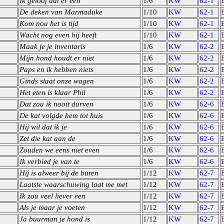
Ik geloof dat er een
1/6
KW
62-1
De deken van Marmaduke
1/10
KW
62-1
Kom nou het is tijd
1/10
KW
62-1
Wacht nog even hij heeft
1/10
KW
62-1
Maak je je inventaris
1/6
KW
62-2
Mijn hond houdt er niet
1/6
KW
62-2
Paps en ik hebben niets
1/6
KW
62-2
Ginds staat onze wagen
1/6
KW
62-2
Het eten is klaar Phil
1/6
KW
62-2
Dat zou ik nooit durven
1/6
KW
62-6
De kat volgde hem tot huis
1/6
KW
62-6
Hij wil dat ik je
1/6
KW
62-6
Zet die kat aan de
1/6
KW
62-6
Zouden we eens niet even
1/6
KW
62-6
Ik verbied je van te
1/6
KW
62-6
Hij is alweer bij de buren
1/12
KW
62-7
Laatste waarschuwing laat me met
1/12
KW
62-7
Ik zou veel liever een
1/12
KW
62-7
Als je maar je voeten
1/12
KW
62-7
Ja buurman je hond is
1/12
KW
62-7