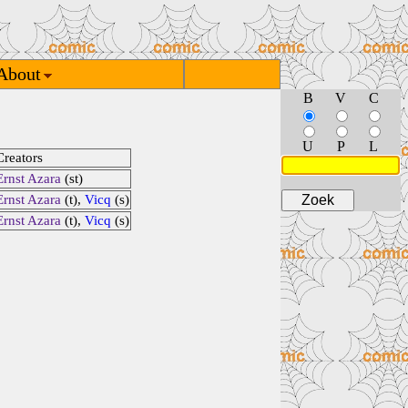
About
B
V
C
U
P
L
Creators
Ernst Azara
(st)
Ernst Azara
(t),
Vicq
(s)
Ernst Azara
(t),
Vicq
(s)