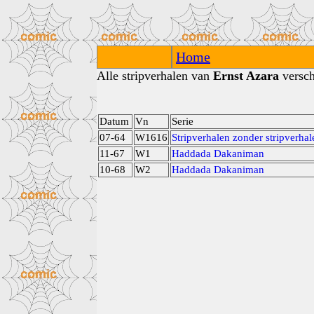
Home
Alle stripverhalen van
Ernst Azara
versch
Datum
Vn
Serie
07-64
W1616
Stripverhalen zonder stripverhal
11-67
W1
Haddada Dakaniman
10-68
W2
Haddada Dakaniman