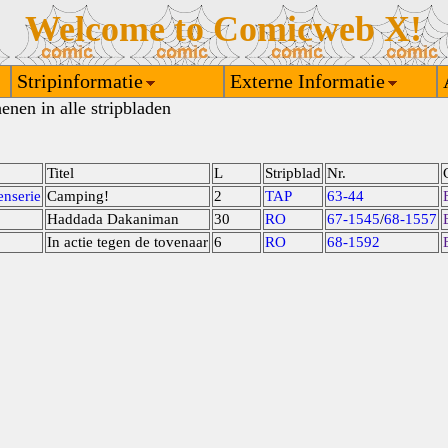
Welcome to Comicweb X!
Stripinformatie
Externe Informatie
enen in alle stripbladen
Titel
L
Stripblad
Nr.
enserie
Camping!
2
TAP
63-44
Haddada Dakaniman
30
RO
67-1545
/
68-1557
In actie tegen de tovenaar
6
RO
68-1592