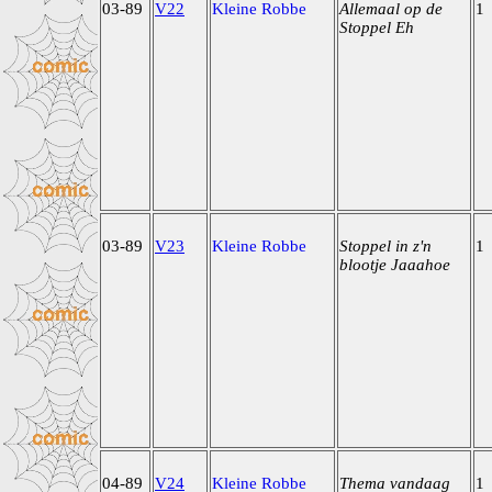
03-89
V22
Kleine Robbe
Allemaal op de
1
Stoppel Eh
03-89
V23
Kleine Robbe
Stoppel in z'n
1
blootje Jaaahoe
04-89
V24
Kleine Robbe
Thema vandaag
1