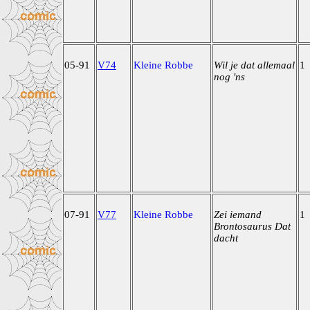
05-91
V74
Kleine Robbe
Wil je dat allemaal
1
nog 'ns
07-91
V77
Kleine Robbe
Zei iemand
1
Brontosaurus Dat
dacht