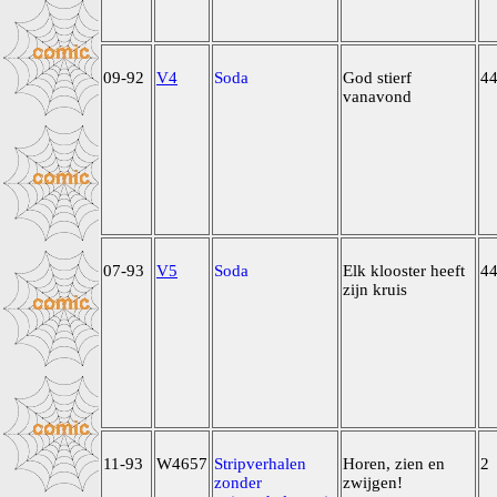
09-92
V4
Soda
God stierf
4
vanavond
07-93
V5
Soda
Elk klooster heeft
4
zijn kruis
11-93
W4657
Stripverhalen
Horen, zien en
2
zonder
zwijgen!