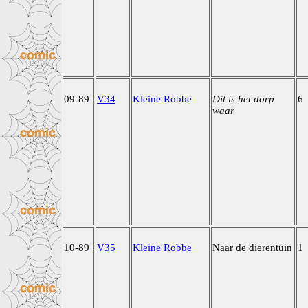
09-89
V34
Kleine Robbe
Dit is het dorp
6
waar
10-89
V35
Kleine Robbe
Naar de dierentuin
1