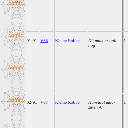
01-91
V65
Kleine Robbe
Dit moet er ook
1
nog
02-91
V67
Kleine Robbe
Hum laat maar
1
zitten Ah