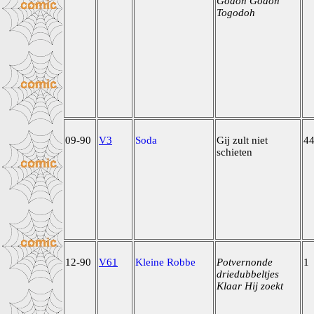
Godoh Godoh
Togodoh
09-90
V3
Soda
Gij zult niet
4
schieten
12-90
V61
Kleine Robbe
Potvernonde
1
driedubbeltjes
Klaar Hij zoekt