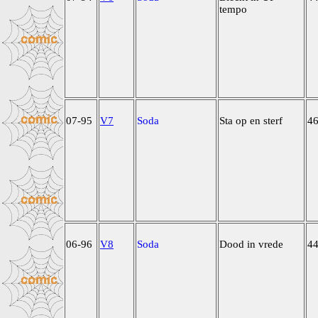
tempo
07-95
V7
Soda
Sta op en sterf
4
06-96
V8
Soda
Dood in vrede
4