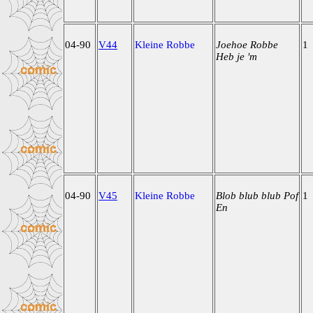
04-90
V44
Kleine Robbe
Joehoe Robbe
1
Heb je 'm
04-90
V45
Kleine Robbe
Blob blub blub Pof
1
En