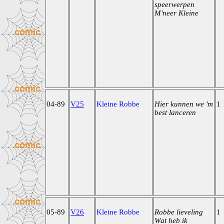
speerwerpen
M'neer Kleine
04-89
V25
Kleine Robbe
Hier kunnen we 'm
1
best lanceren
05-89
V26
Kleine Robbe
Robbe lieveling
1
Wat heb ik