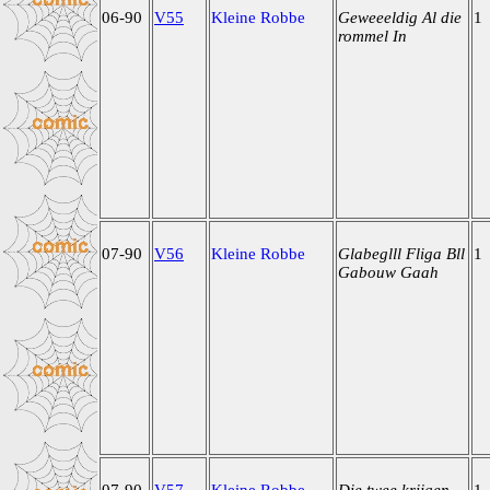
06-90
V55
Kleine Robbe
Geweeeldig Al die
1
rommel In
07-90
V56
Kleine Robbe
Glabeglll Fliga Bll
1
Gabouw Gaah