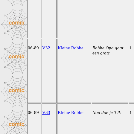
06-89
V32
Kleine Robbe
Robbe Opa gaat
1
een grote
06-89
V33
Kleine Robbe
Nou doe je 't Ik
1