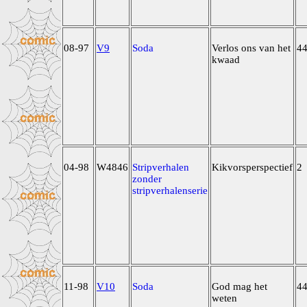
08-97
V9
Soda
Verlos ons van het
4
kwaad
04-98
W4846
Stripverhalen
Kikvorsperspectief
2
zonder
stripverhalenserie
11-98
V10
Soda
God mag het
4
weten