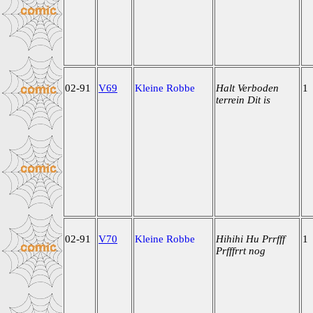
02-91
V69
Kleine Robbe
Halt Verboden
1
terrein Dit is
02-91
V70
Kleine Robbe
Hihihi Hu Prrfff
1
Prfffrrt nog