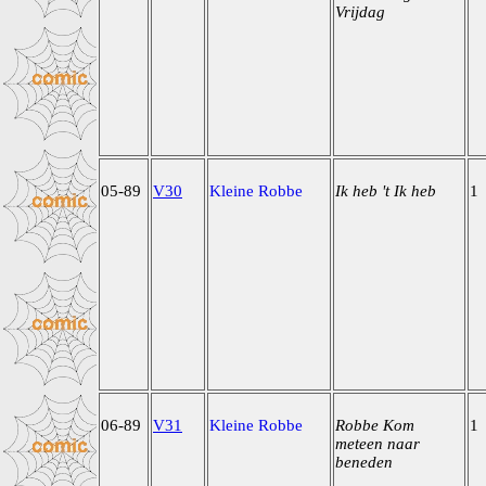
Vrijdag
05-89
V30
Kleine Robbe
Ik heb 't Ik heb
1
06-89
V31
Kleine Robbe
Robbe Kom
1
meteen naar
beneden