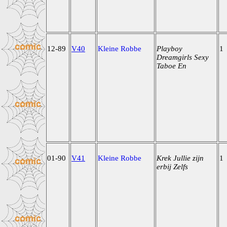
12-89
V40
Kleine Robbe
Playboy
1
Dreamgirls Sexy
Taboe En
01-90
V41
Kleine Robbe
Krek Jullie zijn
1
erbij Zelfs