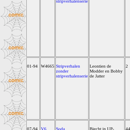
stripverhalenserie
01-94
W4665
Stripverhalen
Leontien de
2
zonder
Modder en Bobby
stripverhalenserie
de Jatter
07-94
V6
Soda
Biecht in UP-
4