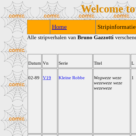
Welcome to
Home
Stripinformatie
Alle stripverhalen van
Bruno Gazzotti
verschenen
Datum
Vn
Serie
Titel
L
02-89
V19
Kleine Robbe
Wegweze weze
1
wezeweze weze
wezeweze