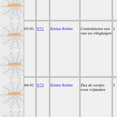
03-91
V71
Kleine Robbe
Controletoren een
1
van uw vliegtuigen
04-91
V73
Kleine Robbe
Dus de oortjes
1
even vrijmaken