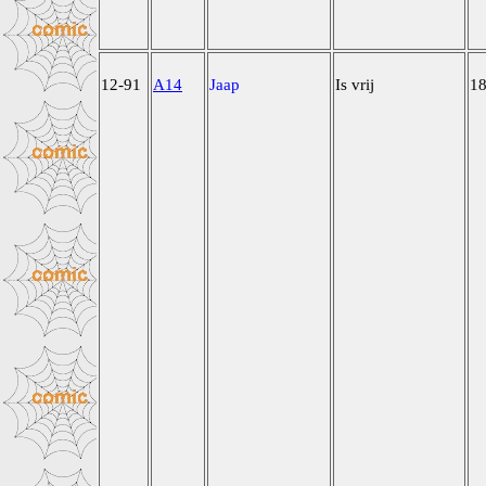
12-91
A14
Jaap
Is vrij
1