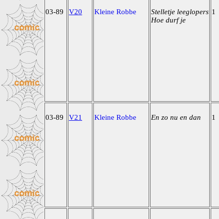
03-89
V20
Kleine Robbe
Stelletje leeglopers
1
Hoe durf je
03-89
V21
Kleine Robbe
En zo nu en dan
1