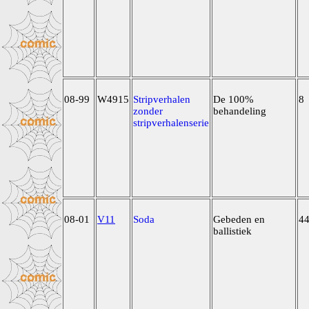
08-99
W4915
Stripverhalen
De 100%
8
zonder
behandeling
stripverhalenserie
08-01
V11
Soda
Gebeden en
4
ballistiek