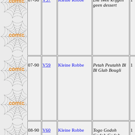
07-90
V57
Kleine Robbe
Die twee krijgen
1
geen dessert
07-90
V59
Kleine Robbe
Petah Peutahh Bl
1
Bl Glab Bougli
08-90
V60
Kleine Robbe
Togo Godoh
1