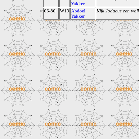
Yakker
06-80
W19
Abdoel
Kijk Joducus een wol
Yakker