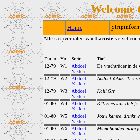
Welcome 
Stripinform
Home
Alle stripverhalen van
Lacoste
verschenen 
Datum
Vn
Serie
Titel
12-79
W1
Abdoel
De vrachtrijder in de 
Yakker
12-79
W2
Abdoel
Abdoel Yakker ik ver
Yakker
12-79
W3
Abdoel
Kaiii Grr
Yakker
01-80
W4
Abdoel
Kijk eens aan Heb je
Yakker
01-80
W5
Abdoel
Jouw kameel drinkt w
Yakker
01-80
W6
Abdoel
Moed houden ouwe jo
Yakker