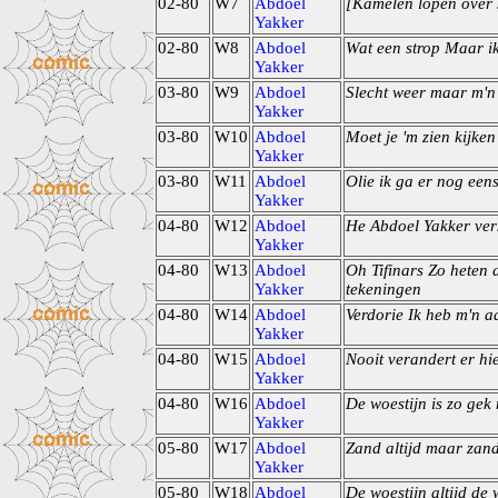
02-80
W7
Abdoel
[Kamelen lopen over
Yakker
02-80
W8
Abdoel
Wat een strop Maar i
Yakker
03-80
W9
Abdoel
Slecht weer maar m'n 
Yakker
03-80
W10
Abdoel
Moet je 'm zien kijken
Yakker
03-80
W11
Abdoel
Olie ik ga er nog een
Yakker
04-80
W12
Abdoel
He Abdoel Yakker ver
Yakker
04-80
W13
Abdoel
Oh Tifinars Zo heten 
Yakker
tekeningen
04-80
W14
Abdoel
Verdorie Ik heb m'n a
Yakker
04-80
W15
Abdoel
Nooit verandert er hi
Yakker
04-80
W16
Abdoel
De woestijn is zo gek
Yakker
05-80
W17
Abdoel
Zand altijd maar zan
Yakker
05-80
W18
Abdoel
De woestijn altijd de 