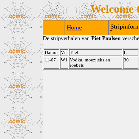
Welcome 
Stripinform
Home
De stripverhalen van
Piet Paulsen
verschen
Datum
Vn
Titel
L
11-67
W1
Vodka, moezjieks en
30
roebels