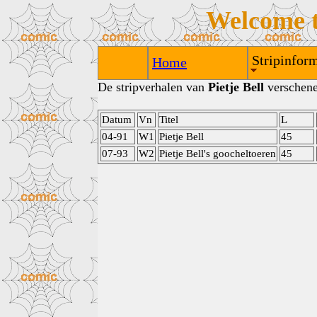
Welcome 
Stripinform
Home
De stripverhalen van
Pietje Bell
verschenen
Datum
Vn
Titel
L
04-91
W1
Pietje Bell
45
07-93
W2
Pietje Bell's goocheltoeren
45