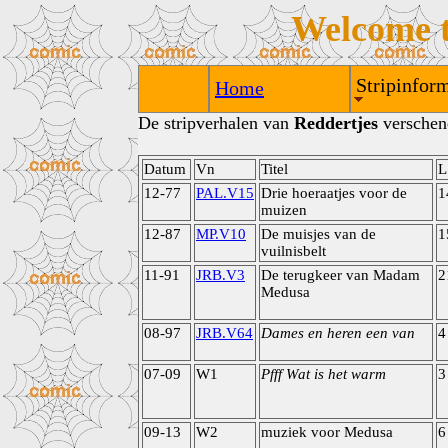
Welcome 
Stripinform
Home
De stripverhalen van
Reddertjes
verschene
Datum
Vn
Titel
L
12-77
PAL.V15
Drie hoeraatjes voor de
1
muizen
12-87
MP.V10
De muisjes van de
1
vuilnisbelt
11-91
JRB.V3
De terugkeer van Madam
2
Medusa
08-97
JRB.V64
Dames en heren een van
4
07-09
W1
Pfff Wat is het warm
3
09-13
W2
muziek voor Medusa
6