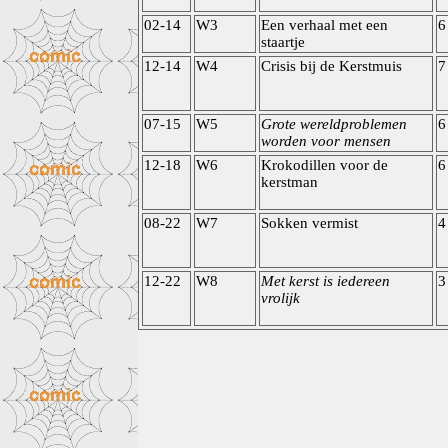
02-14
W3
Een verhaal met een
6
staartje
12-14
W4
Crisis bij de Kerstmuis
7
07-15
W5
Grote wereldproblemen
6
worden voor mensen
12-18
W6
Krokodillen voor de
6
kerstman
08-22
W7
Sokken vermist
4
12-22
W8
Met kerst is iedereen
3
vrolijk