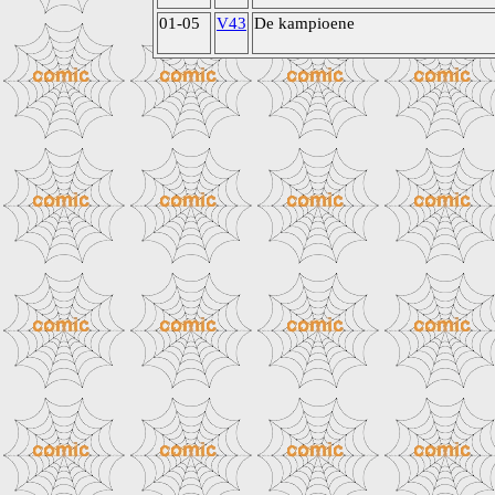
01-05
V43
De kampioene