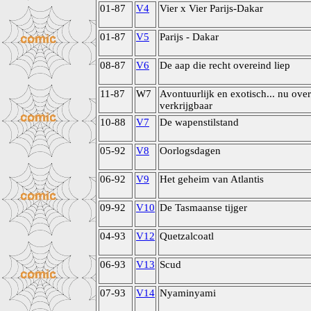
01-87
V4
Vier x Vier Parijs-Dakar
01-87
V5
Parijs - Dakar
08-87
V6
De aap die recht overeind liep
11-87
W7
Avontuurlijk en exotisch... nu over
verkrijgbaar
10-88
V7
De wapenstilstand
05-92
V8
Oorlogsdagen
06-92
V9
Het geheim van Atlantis
09-92
V10
De Tasmaanse tijger
04-93
V12
Quetzalcoatl
06-93
V13
Scud
07-93
V14
Nyaminyami