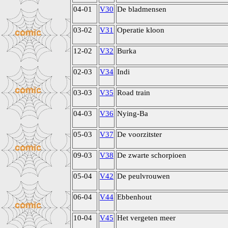
04-01
V30
De bladmensen
03-02
V31
Operatie kloon
12-02
V32
Burka
02-03
V34
Indi
03-03
V35
Road train
04-03
V36
Nying-Ba
05-03
V37
De voorzitster
09-03
V38
De zwarte schorpioen
05-04
V42
De peulvrouwen
06-04
V44
Ebbenhout
10-04
V45
Het vergeten meer