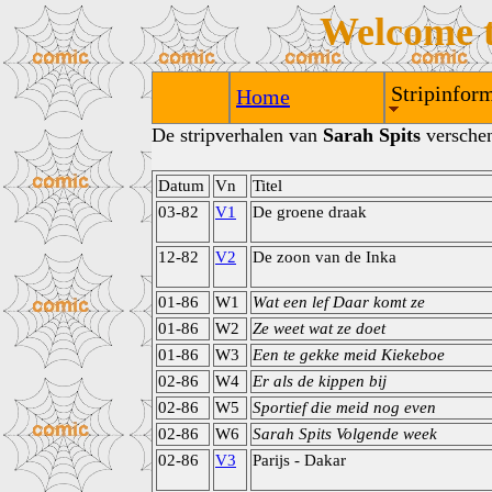
Welcome 
Stripinform
Home
De stripverhalen van
Sarah Spits
verschen
Datum
Vn
Titel
03-82
V1
De groene draak
12-82
V2
De zoon van de Inka
01-86
W1
Wat een lef Daar komt ze
01-86
W2
Ze weet wat ze doet
01-86
W3
Een te gekke meid Kiekeboe
02-86
W4
Er als de kippen bij
02-86
W5
Sportief die meid nog even
02-86
W6
Sarah Spits Volgende week
02-86
V3
Parijs - Dakar