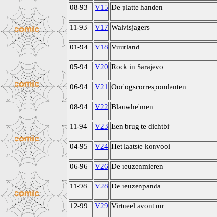
08-93
V15
De platte handen
11-93
V17
Walvisjagers
01-94
V18
Vuurland
05-94
V20
Rock in Sarajevo
06-94
V21
Oorlogscorrespondenten
08-94
V22
Blauwhelmen
11-94
V23
Een brug te dichtbij
04-95
V24
Het laatste konvooi
06-96
V26
De reuzenmieren
11-98
V28
De reuzenpanda
12-99
V29
Virtueel avontuur