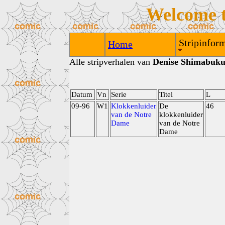
Welcome 
Stripinform
Home
Alle stripverhalen van
Denise Shimabuku
Datum
Vn
Serie
Titel
L
09-96
W1
Klokkenluider
De
46
van de Notre
klokkenluider
Dame
van de Notre
Dame