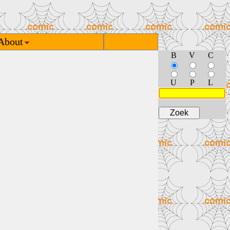
About
B
V
C
U
P
L