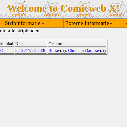
Welcome to Comicweb X!
Stripinformatie
Externe Informatie
in alle stripbladen
tripblad
Nr.
Creators
RO
82-2317
/
82-2330
Bosse
(st),
Christian Darasse
(st)