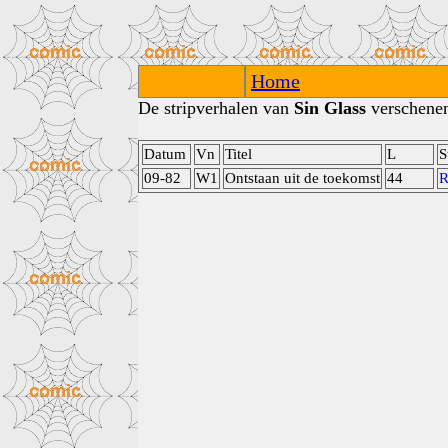
Home
De stripverhalen van
Sin Glass
verschenen 
Datum
Vn
Titel
L
S
09-82
W1
Ontstaan uit de toekomst
44