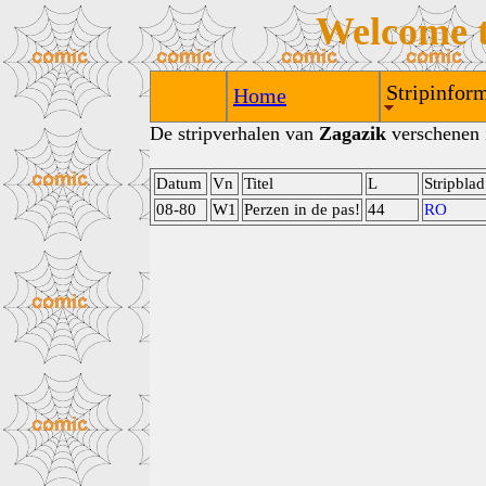
Welcome 
Stripinform
Home
De stripverhalen van
Zagazik
verschenen i
Datum
Vn
Titel
L
Stripblad
08-80
W1
Perzen in de pas!
44
RO