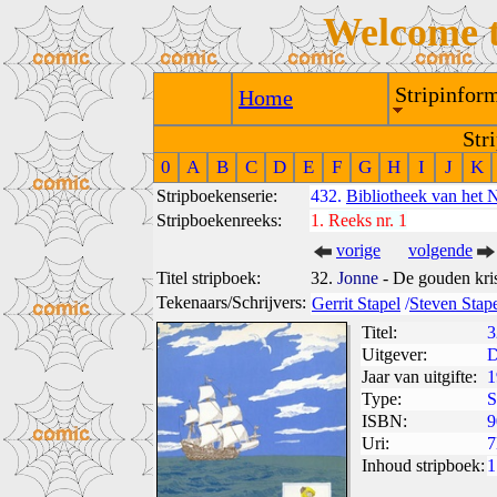
Welcome 
Stripinform
Home
Str
0
A
B
C
D
E
F
G
H
I
J
K
Stripboekenserie:
432.
Bibliotheek van het 
Stripboekenreeks:
1.
Reeks nr. 1
vorige
volgende
Titel stripboek:
32.
Jonne
- De gouden kri
Tekenaars/Schrijvers:
Gerrit Stapel
/
Steven Stap
Titel:
3
Uitgever:
D
Jaar van uitgifte:
1
Type:
S
ISBN:
9
Uri:
7
Inhoud stripboek:
1