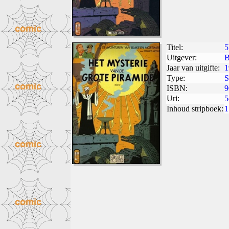
Titel:
5
Uitgever:
B
Jaar van uitgifte:
1
Type:
S
ISBN:
9
Uri:
5
Inhoud stripboek:
1