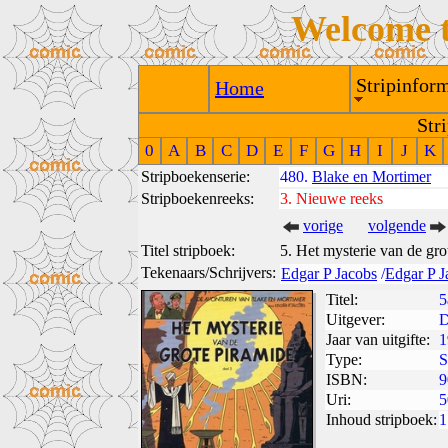
Welcome 
Stripinform
Home
Str
0
A
B
C
D
E
F
G
H
I
J
K
Stripboekenserie:
480.
Blake en Mortimer
Stripboekenreeks:
3.
Nieuwe reeks
vorige
volgende
Titel stripboek:
5. Het mysterie van de gro
Tekenaars/Schrijvers:
Edgar P Jacobs
/
Edgar P J
Titel:
5
Uitgever:
D
Jaar van uitgifte:
1
Type:
S
ISBN:
9
Uri:
5
Inhoud stripboek:
1