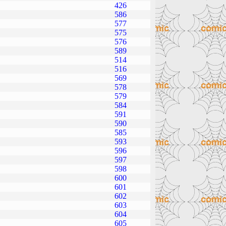
426
586
577
575
576
589
514
516
569
578
579
584
591
590
585
593
596
597
598
600
601
602
603
604
605