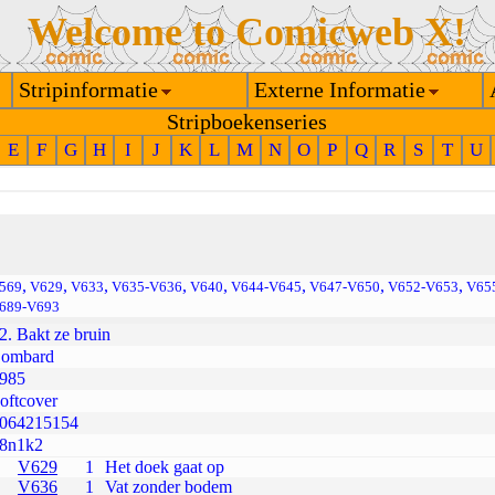
Welcome to Comicweb X!
Stripinformatie
Externe Informatie
Stripboekenseries
E
F
G
H
I
J
K
L
M
N
O
P
Q
R
S
T
U
,
,
,
,
,
,
,
,
569
V629
V633
V635-V636
V640
V644-V645
V647-V650
V652-V653
V65
689-V693
2. Bakt ze bruin
ombard
985
oftcover
064215154
8n1k2
V629
1
Het doek gaat op
V636
1
Vat zonder bodem