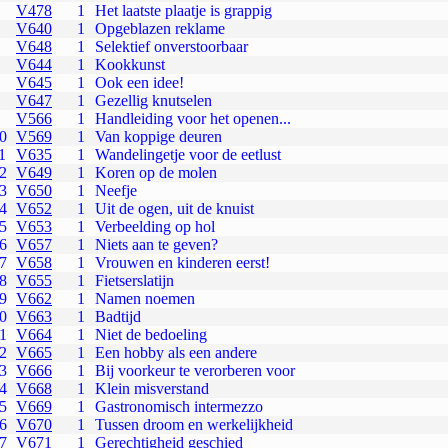
V478
1
Het laatste plaatje is grappig
V640
1
Opgeblazen reklame
V648
1
Selektief onverstoorbaar
V644
1
Kookkunst
V645
1
Ook een idee!
V647
1
Gezellig knutselen
V566
1
Handleiding voor het openen...
0
V569
1
Van koppige deuren
1
V635
1
Wandelingetje voor de eetlust
2
V649
1
Koren op de molen
3
V650
1
Neefje
4
V652
1
Uit de ogen, uit de knuist
5
V653
1
Verbeelding op hol
6
V657
1
Niets aan te geven?
7
V658
1
Vrouwen en kinderen eerst!
8
V655
1
Fietserslatijn
9
V662
1
Namen noemen
0
V663
1
Badtijd
1
V664
1
Niet de bedoeling
2
V665
1
Een hobby als een andere
3
V666
1
Bij voorkeur te verorberen voor
4
V668
1
Klein misverstand
5
V669
1
Gastronomisch intermezzo
6
V670
1
Tussen droom en werkelijkheid
7
V671
1
Gerechtigheid geschied