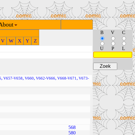
About
B
V
C
V
W
X
Y
Z
U
P
L
,
,
,
,
,
5
V657-V658
V660
V662-V666
V668-V671
V673-
568
580