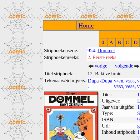
Home
0
A
B
C
D
Stripboekenserie:
954.
Dommel
Stripboekenreeks:
2.
Eerste reeks
vorige
volgende
Titel stripboek:
12. Bakt ze bruin
Tekenaars/Schrijvers:
Dupa
/
Dupa
,
,
V478
V566
V
:
,
,
V683
V686
V
Titel:
1
Uitgever:
L
Jaar van uitgifte:
1
Type:
S
ISBN:
9
Uri:
g
Inhoud stripboek:
1
2