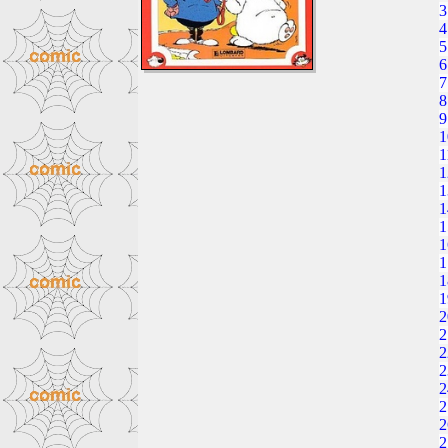
3
4
5
6
7
8
9
1
1
1
1
1
1
1
1
1
1
2
2
2
2
2
2
2
2