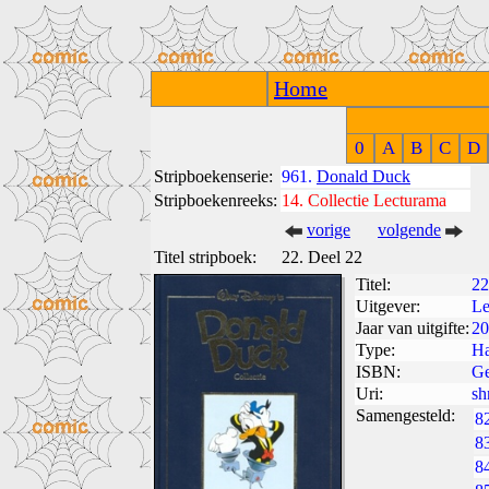
Home
0
A
B
C
D
Stripboekenserie:
961.
Donald Duck
Stripboekenreeks:
14.
Collectie Lecturama
vorige
volgende
Titel stripboek:
22. Deel 22
Titel:
22
Uitgever:
Le
Jaar van uitgifte:
20
Type:
Ha
ISBN:
Ge
Uri:
sh
Samengesteld:
8
8
8