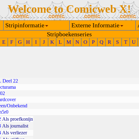
Welcome to Comicweb X!
Stripinformatie
Externe Informatie
Stripboekenseries
E
F
G
H
I
J
K
L
M
N
O
P
Q
R
S
T
U
. Deel 22
cturama
02
rdcover
en/Onbekend
n5r0
2
Als proefkonijn
3
Als journalist
4
Als verliezer