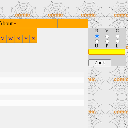
About
B
V
C
V
W
X
Y
Z
U
P
L