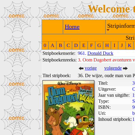
Welcome 
Stripinform
Home
Str
0
A
B
C
D
E
F
G
H
I
J
K
Stripboekenserie:
961.
Donald Duck
Stripboekenreeks:
3.
Oom Dagobert avonturen va
vorige
volgende
Titel stripboek:
36. De wijze, oude man van 
Titel:
3
Uitgever:
O
Jaar van uitgifte:
1
Type:
S
ISBN:
9
Uri:
b
Inhoud stripboek:
1