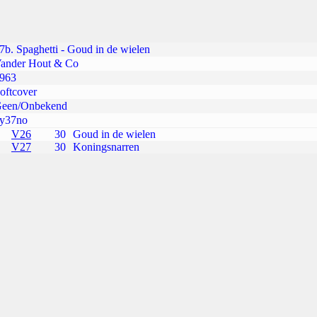
7b. Spaghetti - Goud in de wielen
ander Hout & Co
963
oftcover
een/Onbekend
y37no
V26
30
Goud in de wielen
V27
30
Koningsnarren