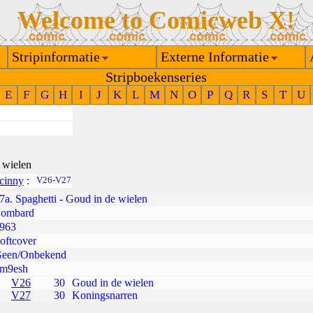
Welcome to Comicweb X!
Stripinformatie
Externe Informatie
Stripboekenseries
E
F
G
H
I
J
K
L
M
N
O
P
Q
R
S
T
U
 wielen
cinny
:
V26-V27
7a. Spaghetti - Goud in de wielen
ombard
963
oftcover
een/Onbekend
m9esh
V26
30
Goud in de wielen
V27
30
Koningsnarren