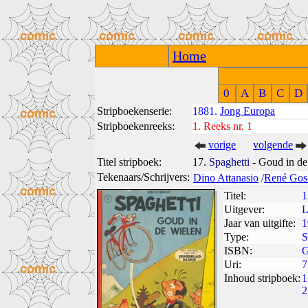
Home
0
A
B
C
D
Stripboekenserie:
1881.
Jong Europa
Stripboekenreeks:
1.
Reeks nr. 1
vorige
volgende
Titel stripboek:
17.
Spaghetti
- Goud in de
Tekenaars/Schrijvers:
Dino Attanasio
/
René Gos
Titel:
1
Uitgever:
L
Jaar van uitgifte:
1
Type:
S
ISBN:
G
Uri:
7
Inhoud stripboek:
1
2