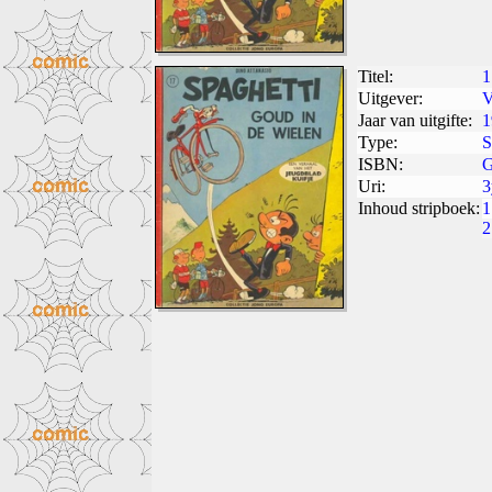
Titel:
1
Uitgever:
V
Jaar van uitgifte:
1
Type:
S
ISBN:
G
Uri:
3
Inhoud stripboek:
1
2