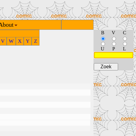
About
B
V
C
V
W
X
Y
Z
U
P
L