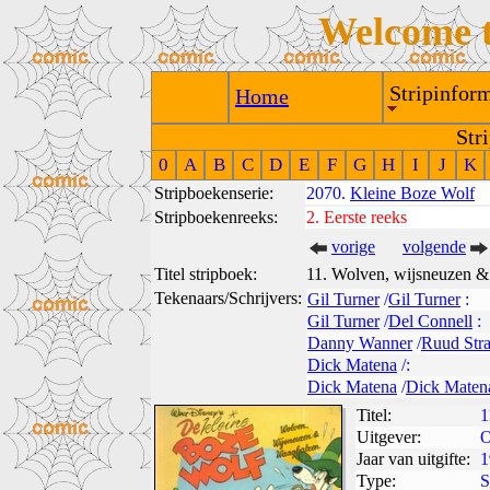
Welcome 
Stripinform
Home
Str
0
A
B
C
D
E
F
G
H
I
J
K
Stripboekenserie:
2070.
Kleine Boze Wolf
Stripboekenreeks:
2.
Eerste reeks
vorige
volgende
Titel stripboek:
11. Wolven, wijsneuzen 
Tekenaars/Schrijvers:
Gil Turner
/
Gil Turner
:
Gil Turner
/
Del Connell
:
Danny Wanner
/
Ruud Str
Dick Matena
/:
Dick Matena
/
Dick Maten
Titel:
1
Uitgever:
O
Jaar van uitgifte:
1
Type:
S