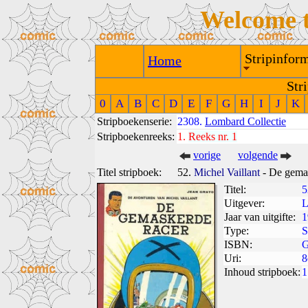
Welcome 
Stripinform
Home
Str
0
A
B
C
D
E
F
G
H
I
J
K
Stripboekenserie:
2308.
Lombard Collectie
Stripboekenreeks:
1.
Reeks nr. 1
vorige
volgende
Titel stripboek:
52.
Michel Vaillant
- De gemas
Titel:
5
Uitgever:
L
Jaar van uitgifte:
1
Type:
S
ISBN:
G
Uri:
8
Inhoud stripboek:
1