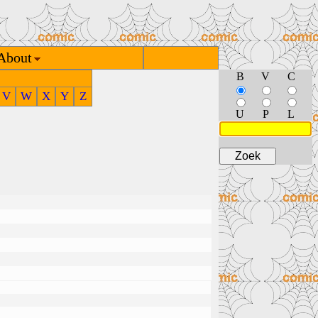
About
B
V
C
V
W
X
Y
Z
U
P
L