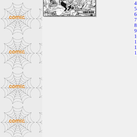
4
5
6
7
8
9
1
1
1
1