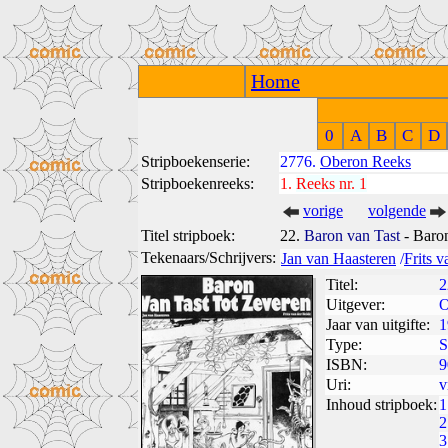
Home
0
A
B
C
D
Stripboekenserie:
2776.
Oberon Reeks
Stripboekenreeks:
1.
Reeks nr. 1
vorige
volgende
Titel stripboek:
22.
Baron van Tast
- Baron
Tekenaars/Schrijvers:
Jan van Haasteren
/
Frits 
Titel:
2
Uitgever:
O
Jaar van uitgifte:
1
Type:
S
ISBN:
9
Uri:
v
Inhoud stripboek:
1
2
3