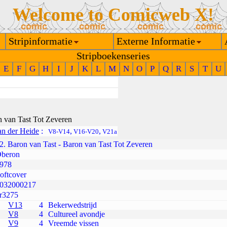
Welcome to Comicweb X!
Stripinformatie
Externe Informatie
Stripboekenseries
E
F
G
H
I
J
K
L
M
N
O
P
Q
R
S
T
U
 van Tast Tot Zeveren
van der Heide
:
,
,
V8-V14
V16-V20
V21a
2. Baron van Tast - Baron van Tast Tot Zeveren
beron
978
oftcover
032000217
r3275
V13
4
Bekerwedstrijd
V8
4
Cultureel avondje
V9
4
Vreemde vissen