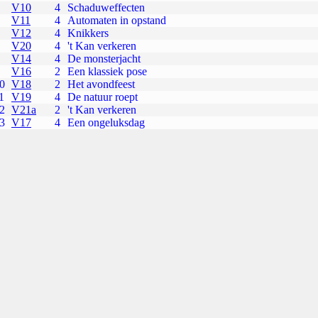
V10
4
Schaduweffecten
V11
4
Automaten in opstand
V12
4
Knikkers
V20
4
't Kan verkeren
V14
4
De monsterjacht
V16
2
Een klassiek pose
0
V18
2
Het avondfeest
1
V19
4
De natuur roept
2
V21a
2
't Kan verkeren
3
V17
4
Een ongeluksdag