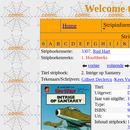
Welcome 
Stripinform
Home
Str
0
A
B
C
D
E
F
G
H
I
J
K
Stripboekenserie:
3307.
Rud Hart
Stripboekenreeks:
1.
Hoofdreeks
vorige
volgende
Titel stripboek:
2. Intrige op Santarey
Tekenaars/Schrijvers:
Gilbert Declercq
/
Kees Vu
Titel:
2
Uitgever:
D
Jaar van uitgifte:
1
Type:
S
ISBN:
9
Uri:
v
Inhoud stripboek:
1
2