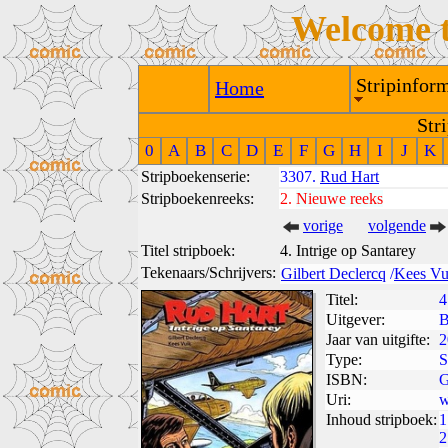
Welcome 
Stripinform
Home
Str
0
A
B
C
D
E
F
G
H
I
J
K
Stripboekenserie:
3307.
Rud Hart
Stripboekenreeks:
2.
Nieuwe reeks
vorige
volgende
Titel stripboek:
4. Intrige op Santarey
Tekenaars/Schrijvers:
Gilbert Declercq
/
Kees Vu
Titel:
4
Uitgever:
B
Jaar van uitgifte:
2
Type:
S
ISBN:
G
Uri:
w
Inhoud stripboek:
1
2