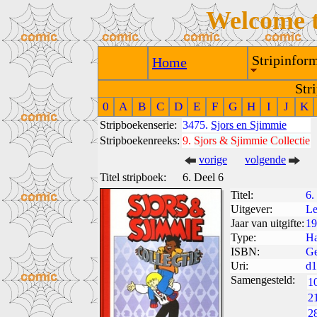
Welcome 
Stripinform
Home
Str
0
A
B
C
D
E
F
G
H
I
J
K
Stripboekenserie:
3475.
Sjors en Sjimmie
Stripboekenreeks:
9.
Sjors & Sjimmie Collectie
vorige
volgende
Titel stripboek:
6. Deel 6
Titel:
6.
Uitgever:
Le
Jaar van uitgifte:
19
Type:
Ha
ISBN:
Ge
Uri:
d1
Samengesteld:
1
2
2