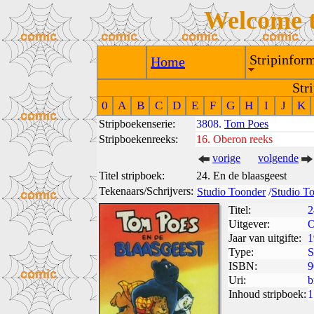
Welcome 
Stripinform
Home
Str
0
A
B
C
D
E
F
G
H
I
J
K
Stripboekenserie:
3808.
Tom Poes
Stripboekenreeks:
16.
Oberon reeks
vorige
volgende
Titel stripboek:
24. En de blaasgeest
Tekenaars/Schrijvers:
Studio Toonder
/
Studio T
Titel:
2
Uitgever:
O
Jaar van uitgifte:
1
Type:
S
ISBN:
9
Uri:
b
Inhoud stripboek:
1