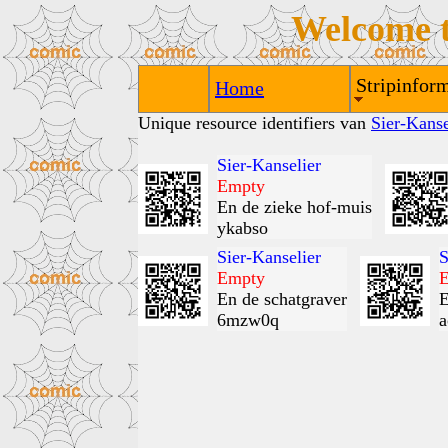
Welcome 
Stripinform
Home
Unique resource identifiers van
Sier-Kanse
Sier-Kanselier
Empty
En de zieke hof-muis
ykabso
Sier-Kanselier
S
Empty
En de schatgraver
E
6mzw0q
a