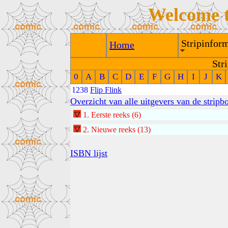
Welcome 
Stripinform
Home
Str
0
A
B
C
D
E
F
G
H
I
J
K
1238
Flip Flink
Overzicht van alle uitgevers van de stripb
1
.
Eerste reeks
(6)
2
.
Nieuwe reeks
(13)
ISBN lijst