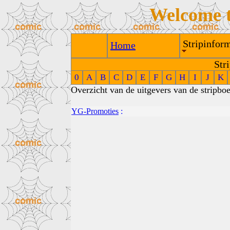
Welcome 
Stripinform
Home
Str
0
A
B
C
D
E
F
G
H
I
J
K
Overzicht van de uitgevers van de stripb
YG-Promoties
: