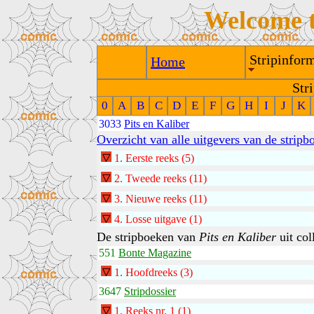
Welcome 
Stripinform
Home
Str
0
A
B
C
D
E
F
G
H
I
J
K
3033
Pits en Kaliber
Overzicht van alle uitgevers van de stripb
1
.
Eerste reeks
(5)
2
.
Tweede reeks
(11)
3
.
Nieuwe reeks
(11)
4
.
Losse uitgave
(1)
De stripboeken van
Pits en Kaliber
uit col
551
Bonte Magazine
1.
Hoofdreeks
(3)
3647
Stripdossier
1.
Reeks nr. 1
(1)