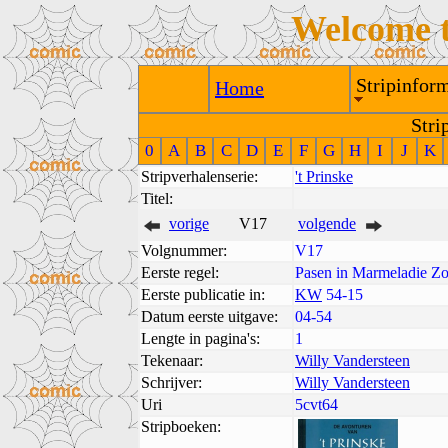
Welcome 
Stripinform
Home
Stri
0
A
B
C
D
E
F
G
H
I
J
K
Stripverhalenserie:
't Prinske
Titel:
vorige
V17
volgende
Volgnummer:
V17
Eerste regel:
Pasen in Marmeladie Zoa
Eerste publicatie in:
KW
54-15
Datum eerste uitgave:
04-54
Lengte in pagina's:
1
Tekenaar:
Willy Vandersteen
Schrijver:
Willy Vandersteen
Uri
5cvt64
Stripboeken: