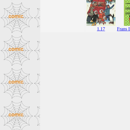
Frans I
1.17