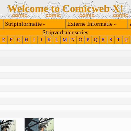
Welcome to Comicweb X!
Stripinformatie
Externe Informatie
Stripverhalenseries
E
F
G
H
I
J
K
L
M
N
O
P
Q
R
S
T
U