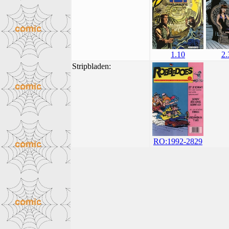
1.10
2.
Stripbladen:
RO:1992-2829