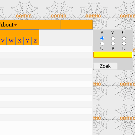
About
B
V
C
V
W
X
Y
Z
U
P
L