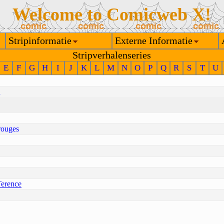
Welcome to Comicweb X!
Stripinformatie
Externe Informatie
Stripverhalenseries
E
F
G
H
I
J
K
L
M
N
O
P
Q
R
S
T
U
n
rouges
Terence