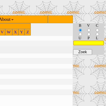
About
B
V
C
V
W
X
Y
Z
U
P
L