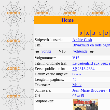
Home
0
A
B
C
D
Stripverhalenserie:
Archie Cash
Titel:
Bivakmuts en rode oge
vorige
V15
volgende
Volgnummer:
V15
Titel in originele taal:
Le cagoulard aux yeux 
Eerste publicatie in:
SP
2313-2334
Datum eerste uitgave:
08-82
Lengte in pagina's:
45
Tekenaar:
Malik
Schrijvers:
Jean-Marie Brouyère
-
Uri
07wci5
Stripboeken: