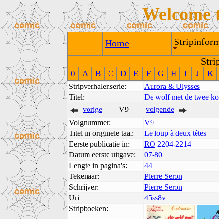
Welcome 
Stripinform
Home
Stri
0
A
B
C
D
E
F
G
H
I
J
K
Stripverhalenserie:
Aurora & Ulysses
Titel:
De wolf met de twee k
vorige
V9
volgende
Volgnummer:
V9
Titel in originele taal:
Le loup à deux têtes
Eerste publicatie in:
RO
2204-2214
Datum eerste uitgave:
07-80
Lengte in pagina's:
44
Tekenaar:
Pierre Seron
Schrijver:
Pierre Seron
Uri
45ss8v
Stripboeken: