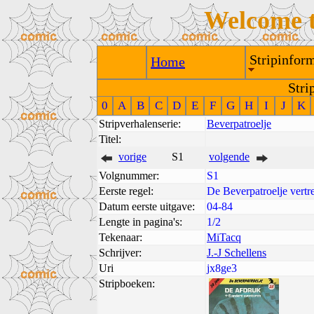
Welcome 
Stripinform
Home
Stri
0
A
B
C
D
E
F
G
H
I
J
K
Stripverhalenserie:
Beverpatroelje
Titel:
vorige
S1
volgende
Volgnummer:
S1
Eerste regel:
De Beverpatroelje vertr
Datum eerste uitgave:
04-84
Lengte in pagina's:
1/2
Tekenaar:
MiTacq
Schrijver:
J.-J Schellens
Uri
jx8ge3
Stripboeken: