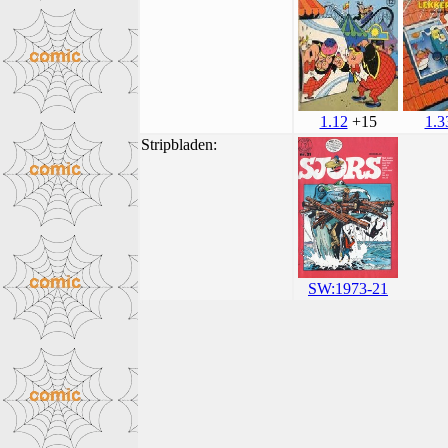
1.12
+15
1.3
Stripbladen:
SW:1973-21