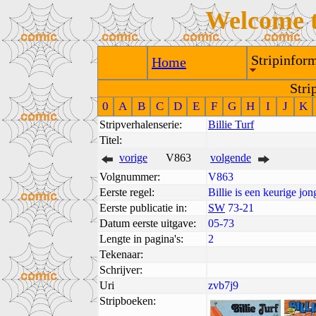
Welcome 
Stripinform
Home
Stri
0
A
B
C
D
E
F
G
H
I
J
K
Stripverhalenserie:
Billie Turf
Titel:
vorige
V863
volgende
Volgnummer:
V863
Eerste regel:
Billie is een keurige jo
Eerste publicatie in:
SW
73-21
Datum eerste uitgave:
05-73
Lengte in pagina's:
2
Tekenaar:
Schrijver:
Uri
zvb7j9
Stripboeken: