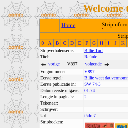
Welcome 
Stripinform
Home
Stri
0
A
B
C
D
E
F
G
H
I
J
K
Stripverhalenserie:
Billie Turf
Titel:
Reünie
vorige
V897
volgende
Volgnummer:
V897
Eerste regel:
Billie weet dat vermo
Eerste publicatie in:
SW
74-3
Datum eerste uitgave:
01-74
Lengte in pagina's:
2
Tekenaar:
Schrijver:
Uri
t5drc7
Stripboeken: