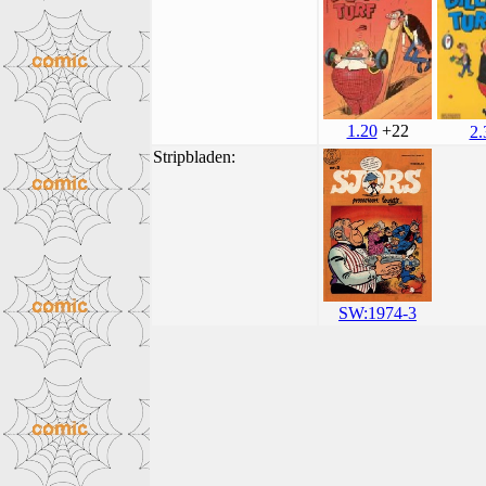
1.20
+22
2.
Stripbladen:
SW:1974-3