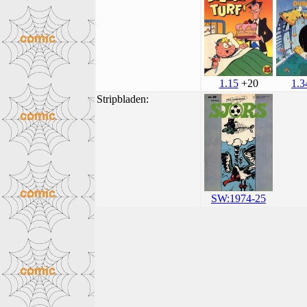
1.15
+20
1.3
Stripbladen:
SW:1974-25