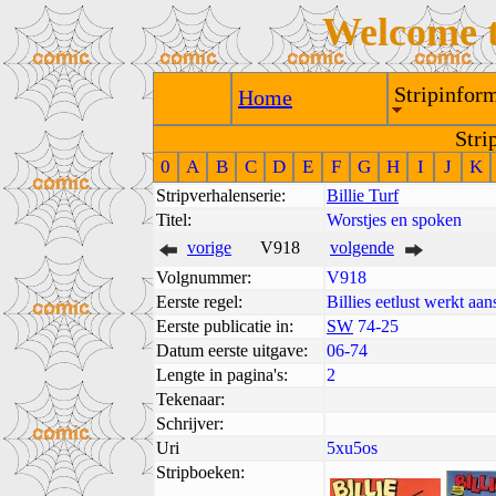
Welcome 
Stripinform
Home
Stri
0
A
B
C
D
E
F
G
H
I
J
K
Stripverhalenserie:
Billie Turf
Titel:
Worstjes en spoken
vorige
V918
volgende
Volgnummer:
V918
Eerste regel:
Billies eetlust werkt aan
Eerste publicatie in:
SW
74-25
Datum eerste uitgave:
06-74
Lengte in pagina's:
2
Tekenaar:
Schrijver:
Uri
5xu5os
Stripboeken: