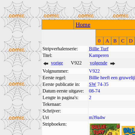
Home
0
A
B
C
D
Stripverhalenserie:
Billie Turf
Titel:
Kamperen
vorige
V922
volgende
Volgnummer:
V922
Eerste regel:
Billie heeft een gruweli
Eerste publicatie in:
SW
74-35
Datum eerste uitgave:
08-74
Lengte in pagina's:
2
Tekenaar:
Schrijver:
Uri
m39a4w
Stripboeken: