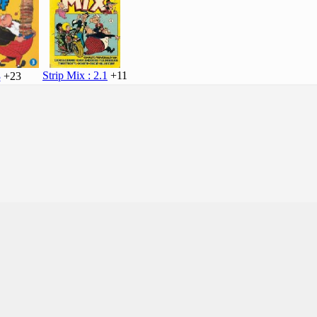
Strip Mix : 2.1
+11
3
+23