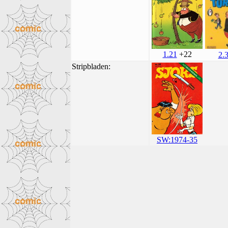
1.21
+22
2.
Stripbladen:
SW:1974-35