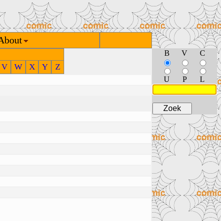
About
B
V
C
V
W
X
Y
Z
U
P
L