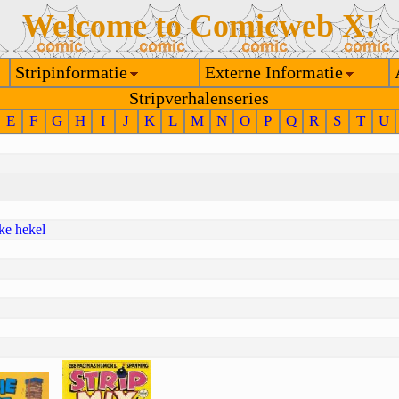
Welcome to Comicweb X!
Stripinformatie
Externe Informatie
Stripverhalenseries
E
F
G
H
I
J
K
L
M
N
O
P
Q
R
S
T
U
jke hekel