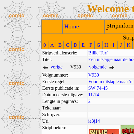
Welcome 
Stripinform
Home
Stri
0
A
B
C
D
E
F
G
H
I
J
K
Stripverhalenserie:
Billie Turf
Titel:
Een uitstapje naar de bo
vorige
V930
volgende
Volgnummer:
V930
Eerste regel:
Voor 'n uitstapje naar 'n
Eerste publicatie in:
SW
74-45
Datum eerste uitgave:
11-74
Lengte in pagina's:
2
Tekenaar:
Schrijver:
Uri
ie3j14
Stripboeken: