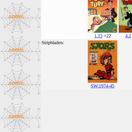
1.15
+22
4.2
Stripbladen:
SW:1974-45