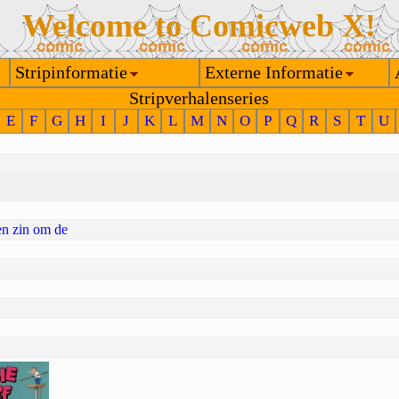
Welcome to Comicweb X!
Stripinformatie
Externe Informatie
Stripverhalenseries
E
F
G
H
I
J
K
L
M
N
O
P
Q
R
S
T
U
en zin om de