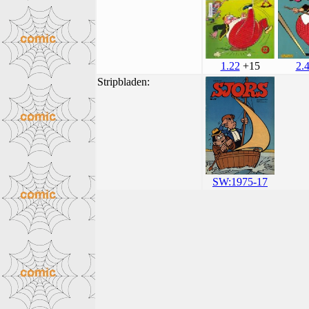
1.22
+15
2.
Stripbladen:
SW:1975-17