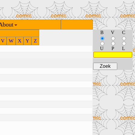
About
B
V
C
V
W
X
Y
Z
U
P
L