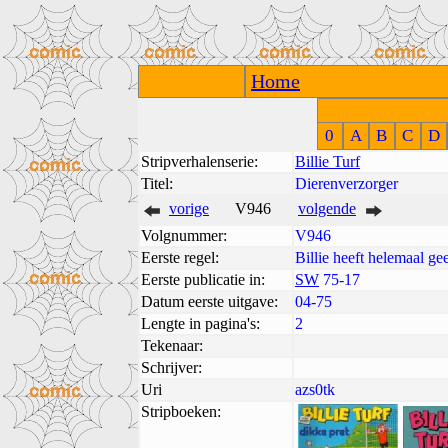
Home
0
A
B
C
D
Stripverhalenserie:
Billie Turf
Titel:
Dierenverzorger
vorige
V946
volgende
Volgnummer:
V946
Eerste regel:
Billie heeft helemaal ge
Eerste publicatie in:
SW
75-17
Datum eerste uitgave:
04-75
Lengte in pagina's:
2
Tekenaar:
Schrijver:
Uri
azs0tk
Stripboeken: