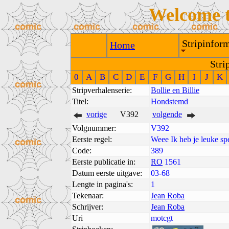
Welcome 
Stripinform
Home
Stri
0
A
B
C
D
E
F
G
H
I
J
K
Stripverhalenserie:
Bollie en Billie
Titel:
Hondstemd
vorige
V392
volgende
Volgnummer:
V392
Eerste regel:
Weee Ik heb je leuke sp
Code:
389
Eerste publicatie in:
RO
1561
Datum eerste uitgave:
03-68
Lengte in pagina's:
1
Tekenaar:
Jean Roba
Schrijver:
Jean Roba
Uri
motcgt