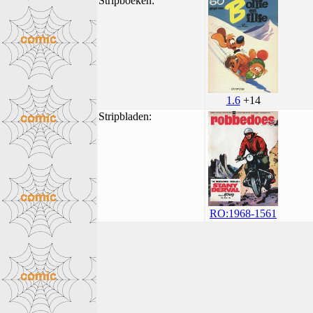
Stripboeken:
1.6
+14
Stripbladen:
RO:1968-1561