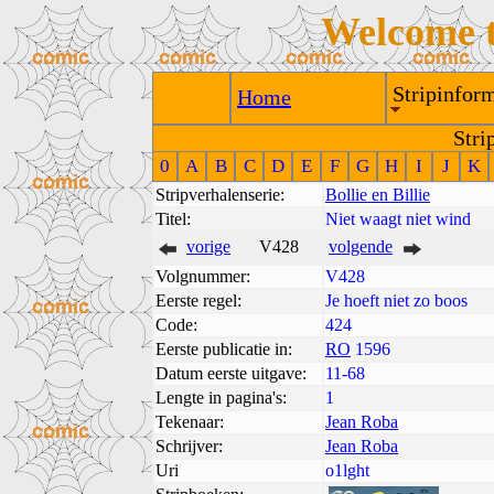
Welcome 
Stripinform
Home
Stri
0
A
B
C
D
E
F
G
H
I
J
K
Stripverhalenserie:
Bollie en Billie
Titel:
Niet waagt niet wind
vorige
V428
volgende
Volgnummer:
V428
Eerste regel:
Je hoeft niet zo boos
Code:
424
Eerste publicatie in:
RO
1596
Datum eerste uitgave:
11-68
Lengte in pagina's:
1
Tekenaar:
Jean Roba
Schrijver:
Jean Roba
Uri
o1lght