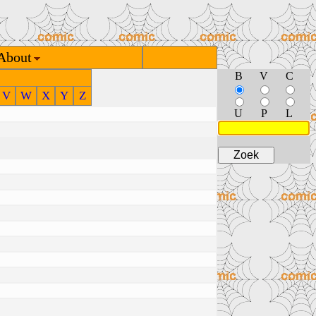
About
B
V
C
V
W
X
Y
Z
U
P
L