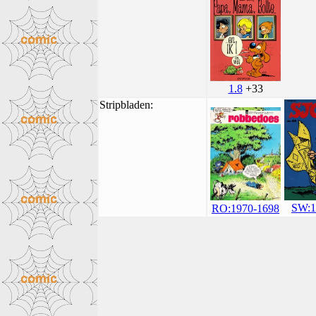
1.8
+33
Stripbladen:
SW:1
RO:1970-1698