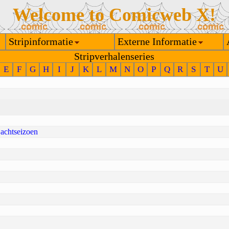
Welcome to Comicweb X!
Stripinformatie
Externe Informatie
Stripverhalenseries
E
F
G
H
I
J
K
L
M
N
O
P
Q
R
S
T
U
 jachtseizoen