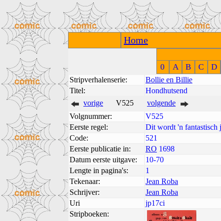
Home
0
A
B
C
D
Stripverhalenserie:
Bollie en Billie
Titel:
Hondhutsend
vorige
V525
volgende
Volgnummer:
V525
Eerste regel:
Dit wordt 'n fantastisch
Code:
521
Eerste publicatie in:
RO
1698
Datum eerste uitgave:
10-70
Lengte in pagina's:
1
Tekenaar:
Jean Roba
Schrijver:
Jean Roba
Uri
jp17ci
Stripboeken: