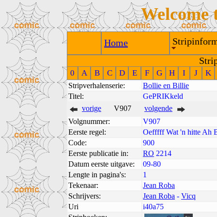
Welcome 
Stripinform
Home
Stri
0
A
B
C
D
E
F
G
H
I
J
K
Stripverhalenserie:
Bollie en Billie
Titel:
GePRIKkeld
vorige
V907
volgende
Volgnummer:
V907
Eerste regel:
Oefffff Wat 'n hitte Ah 
Code:
900
Eerste publicatie in:
RO
2214
Datum eerste uitgave:
09-80
Lengte in pagina's:
1
Tekenaar:
Jean Roba
Schrijvers:
Jean Roba
-
Vicq
Uri
i40a75