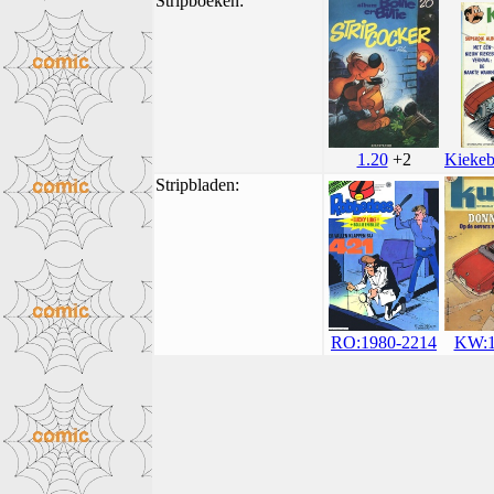
Stripboeken:
Kiekeb
1.20
+2
Stripbladen:
KW:1
RO:1980-2214