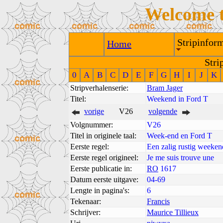
Welcome 
Stripinform
Home
Stri
0
A
B
C
D
E
F
G
H
I
J
K
Stripverhalenserie:
Bram Jager
Titel:
Weekend in Ford T
vorige
V26
volgende
Volgnummer:
V26
Titel in originele taal:
Week-end en Ford T
Eerste regel:
Een zalig rustig weeken
Eerste regel origineel:
Je me suis trouve une
Eerste publicatie in:
RO
1617
Datum eerste uitgave:
04-69
Lengte in pagina's:
6
Tekenaar:
Francis
Schrijver:
Maurice Tillieux