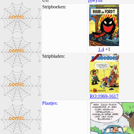
Uri
pjwyxa
Stripboeken:
1.4
+1
Stripbladen:
RO:1969-1617
Plaatjes: